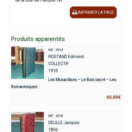
de la cour de François 1er.
IMPRIMER LA PAGE
Produits apparentés
Réf : 3914
ROSTAND Edmond
COLLECTIF
1910
Les Musardises – Le Bois sacré – Les
Romanesques.
40,00
€
Réf : 4218
DELILLE Jacques
1856