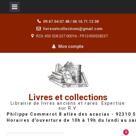
Skip
09.67.04.07.48 / 06.16.71.12.38
to
livresetcollections@gmail.com
content
RCS 450 528 237 00016 - FR12450528237
Mon compte
Livres et collections
Librairie de livres anciens et rares. Expertise
sur R.V.
0