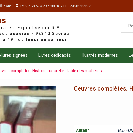
il.com
RCS 450 528 237 00016 - FR12450528237
ns
 rares. Expertise sur R.V.
liures signées
Livres dédicacés
Illustrés modernes
Le
vres complètes. Histoire naturelle. Table des matières.
Oeuvres complètes. Hi
Auteur
BUFFON 