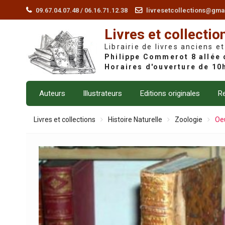
Skip
09.67.04.07.48 / 06.16.71.12.38
livresetcollections@gma
to
Livres et collectio
content
Librairie de livres anciens et
Auteurs
Illustrateurs
Editions originales
Re
Livres et collections
Histoire Naturelle
Zoologie
Oeu