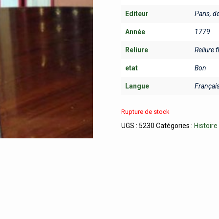
Editeur
Paris, d
Année
1779
Reliure
Reliure f
etat
Bon
Langue
Françai
Rupture de stock
UGS :
5230
Catégories :
Histoire