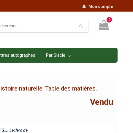
Mon compte
0
ttres autographes
Par Siècle
stoire naturelle. Table des matières.
Vendu
G.L. Leclerc de