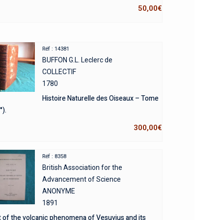
50,00
€
Réf : 14381
BUFFON G.L. Leclerc de
COLLECTIF
1780
Histoire Naturelle des Oiseaux – Tome
°).
300,00
€
Réf : 8358
British Association for the
Advancement of Science
ANONYME
1891
 of the volcanic phenomena of Vesuvius and its