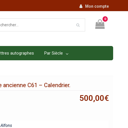
Mon compte
0
ttres autographes
Par Siècle
 ancienne C61 – Calendrier.
500,00
€
Alfons