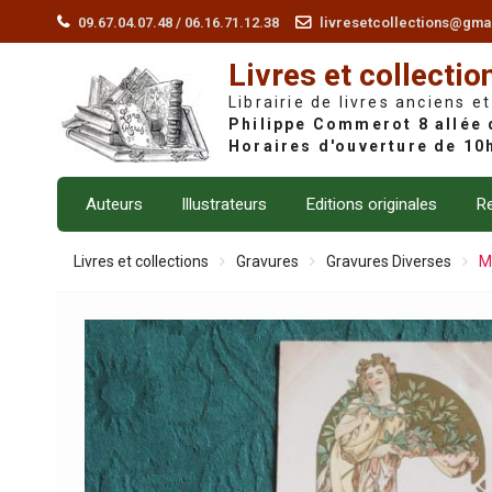
Skip
09.67.04.07.48 / 06.16.71.12.38
livresetcollections@gma
to
Livres et collectio
content
Librairie de livres anciens et
Auteurs
Illustrateurs
Editions originales
Re
Livres et collections
Gravures
Gravures Diverses
M