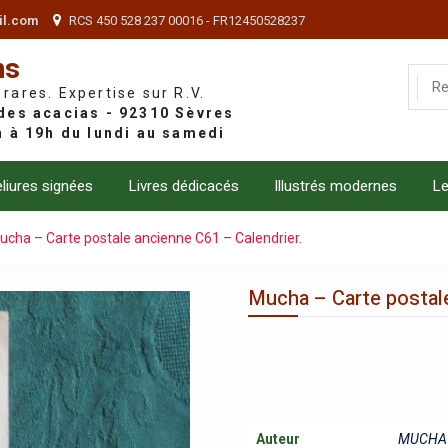
il.com
RCS 450 528 237 00016 - FR12450528237
ns
 rares. Expertise sur R.V.
liures signées
Livres dédicacés
Illustrés modernes
Le
ucha – Carte postale ancienne C61 – Calendrier.
Mucha – Carte postale
Auteur
MUCHA 