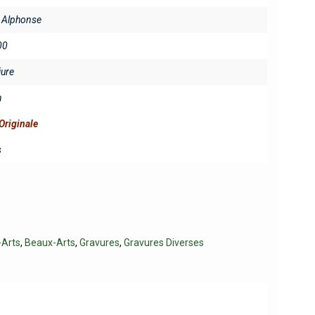
Alphonse
00
iure
n
Originale
s
-Arts
,
Beaux-Arts
,
Gravures
,
Gravures Diverses