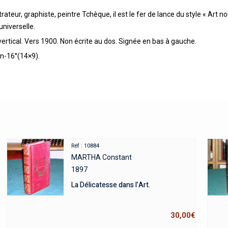
ateur, graphiste, peintre Tchèque, il est le fer de lance du style « Art n
universelle.
ertical. Vers 1900. Non écrite au dos. Signée en bas à gauche.
in-16°(14×9).
Réf : 10884
MARTHA Constant
1897
La Délicatesse dans l’Art.
30,00
€