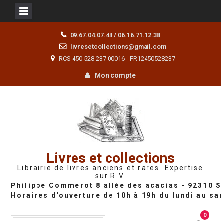
Skip
09.67.04.07.48 / 06.16.71.12.38
to
livresetcollections@gmail.com
content
RCS 450 528 237 00016 - FR12450528237
Mon compte
Livres et collections
Librairie de livres anciens et rares. Expertise
sur R.V.
0