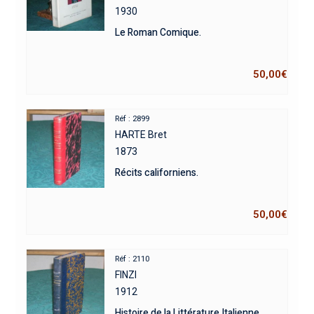
1930
Le Roman Comique.
50,00
€
Réf : 2899
HARTE Bret
1873
Récits californiens.
50,00
€
Réf : 2110
FINZI
1912
Histoire de la Littérature Italienne.