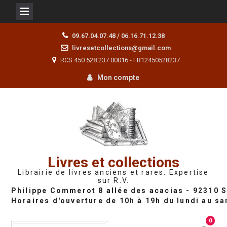
Skip
09.67.04.07.48 / 06.16.71.12.38
to
livresetcollections@gmail.com
content
RCS 450 528 237 00016 - FR12450528237
Mon compte
Livres et collections
Librairie de livres anciens et rares. Expertise
sur R.V.
0