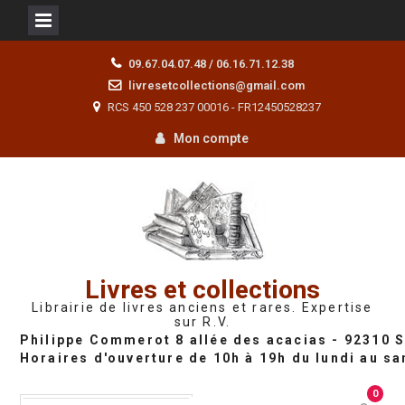
Skip
09.67.04.07.48 / 06.16.71.12.38
to
livresetcollections@gmail.com
content
RCS 450 528 237 00016 - FR12450528237
Mon compte
Livres et collections
Librairie de livres anciens et rares. Expertise
sur R.V.
0