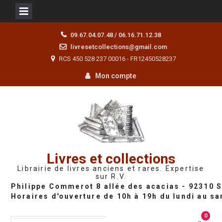
Skip
09.67.04.07.48 / 06.16.71.12.38
to
livresetcollections@gmail.com
content
RCS 450 528 237 00016 - FR12450528237
Mon compte
Livres et collections
Librairie de livres anciens et rares. Expertise
sur R.V.
0