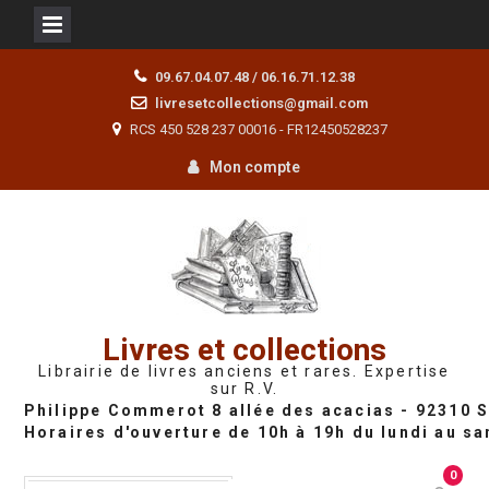
Skip
09.67.04.07.48 / 06.16.71.12.38
to
livresetcollections@gmail.com
content
RCS 450 528 237 00016 - FR12450528237
Mon compte
Livres et collections
Librairie de livres anciens et rares. Expertise
sur R.V.
0