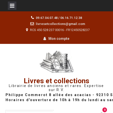
Skip
09.67.04.07.48 / 06.16.71.12.38
to
livresetcollections@gmail.com
content
RCS 450 528 237 00016 - FR12450528237
Mon compte
Livres et collections
Librairie de livres anciens et rares. Expertise
sur R.V.
0