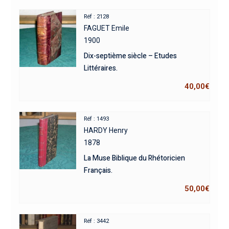
Réf : 2128
FAGUET Emile
1900
Dix-septième siècle – Etudes
Littéraires.
40,00
€
Réf : 1493
HARDY Henry
1878
La Muse Biblique du Rhétoricien
Français.
50,00
€
Réf : 3442