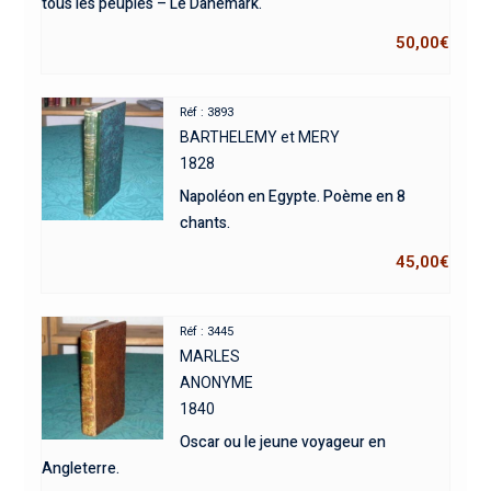
tous les peuples – Le Danemark.
50,00
€
Réf : 3893
BARTHELEMY et MERY
1828
Napoléon en Egypte. Poème en 8
chants.
45,00
€
Réf : 3445
MARLES
ANONYME
1840
Oscar ou le jeune voyageur en
Angleterre.