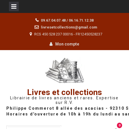
Skip
09.67.04.07.48 / 06.16.71.12.38
to
livresetcollections@gmail.com
content
RCS 450 528 237 00016 - FR12450528237
Mon compte
Livres et collections
Librairie de livres anciens et rares. Expertise
sur R.V.
0