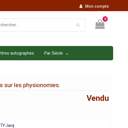
Mon compte
0
ttres autographes
Par Siècle
s sur les physionomies.
Vendu
TY Jacq.