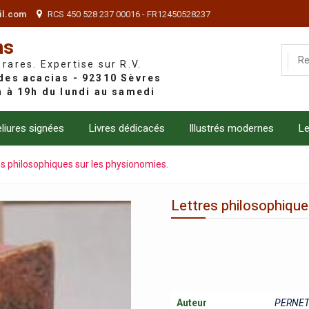
il.com
RCS 450 528 237 00016 - FR12450528237
ns
 rares. Expertise sur R.V.
liures signées
Livres dédicacés
Illustrés modernes
Le
es philosophiques sur les physionomies.
Lettres philosophique
Auteur
PERNET