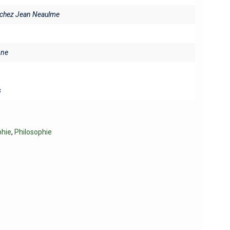
, chez Jean Neaulme
ine
s
phie
,
Philosophie