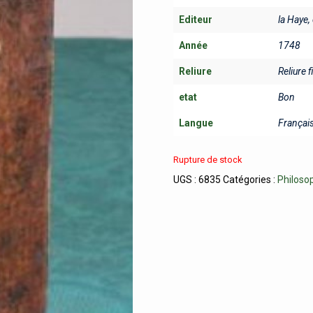
Editeur
la Haye
Année
1748
Reliure
Reliure f
etat
Bon
Langue
Françai
Rupture de stock
UGS :
6835
Catégories :
Philoso