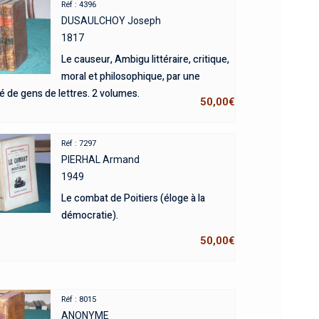
Réf : 4396
DUSAULCHOY Joseph
1817
Le causeur, Ambigu littéraire, critique,
moral et philosophique, par une
é de gens de lettres. 2 volumes.
50,00
€
Réf : 7297
PIERHAL Armand
1949
Le combat de Poitiers (éloge à la
démocratie).
50,00
€
Réf : 8015
ANONYME