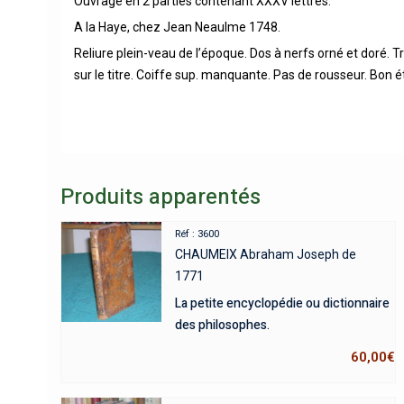
Ouvrage en 2 parties contenant XXXV lettres.
A la Haye, chez Jean Neaulme 1748.
Reliure plein-veau de l’époque. Dos à nerfs orné et doré. T
sur le titre. Coiffe sup. manquante. Pas de rousseur. Bon 
Produits apparentés
Réf : 3600
CHAUMEIX Abraham Joseph de
1771
La petite encyclopédie ou dictionnaire
des philosophes.
60,00
€