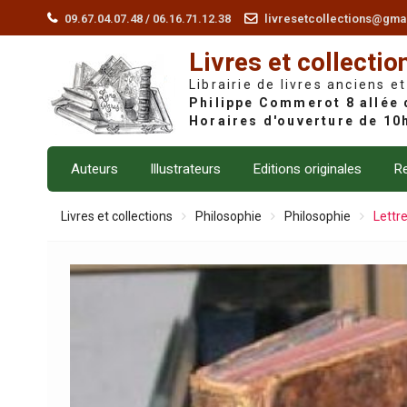
Skip
09.67.04.07.48 / 06.16.71.12.38
livresetcollections@gma
to
Livres et collectio
content
Librairie de livres anciens et
Auteurs
Illustrateurs
Editions originales
Re
Livres et collections
Philosophie
Philosophie
Lettr