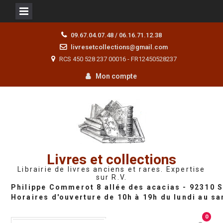
Skip
09.67.04.07.48 / 06.16.71.12.38
to
livresetcollections@gmail.com
content
RCS 450 528 237 00016 - FR12450528237
Mon compte
Livres et collections
Librairie de livres anciens et rares. Expertise
sur R.V.
0