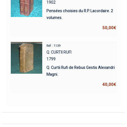
1902
Pensées choisies du R.P. Lacordaire. 2
volumes.
50,00
€
Réf : 1139
Q. CURTII RUFI
1799
Q. Curtii Rufi de Rebus Gestis Alexandri
Magni.
40,00
€