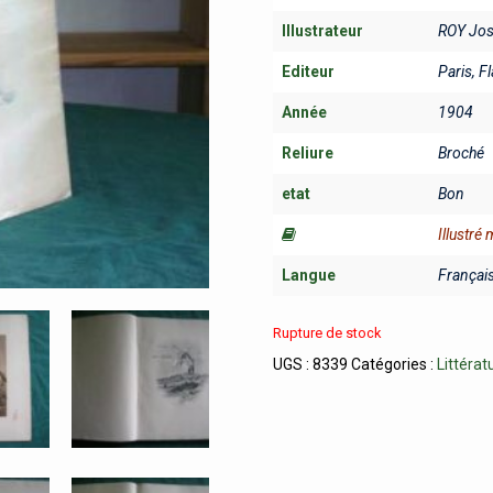
Illustrateur
ROY Jo
Editeur
Paris, 
Année
1904
Reliure
Broché
etat
Bon
Illustré
Langue
Françai
Rupture de stock
UGS :
8339
Catégories :
Littérat