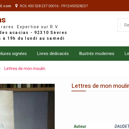
il.com
RCS 450 528 237 00016 - FR12450528237
ns
 rares. Expertise sur R.V.
liures signées
Livres dédicacés
Illustrés modernes
Le
Lettres de mon moulin.
Lettres de mon mouli
Auteur
DAUDET