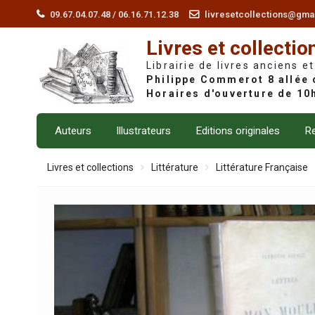
Skip
09.67.04.07.48 / 06.16.71.12.38
livresetcollections@gma
to
Livres et collectio
content
Librairie de livres anciens et
Auteurs
Illustrateurs
Editions originales
Re
Livres et collections
Littérature
Littérature Française