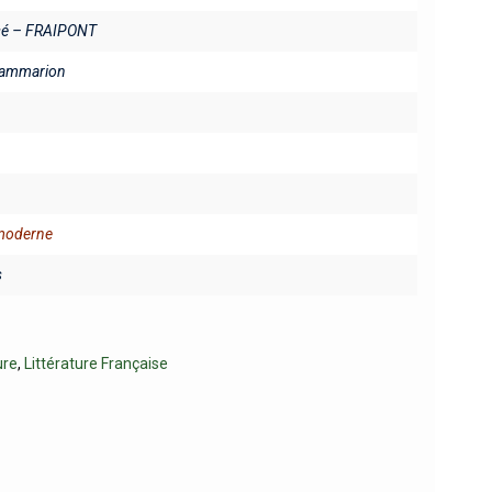
sé – FRAIPONT
Flammarion
 moderne
s
ure
,
Littérature Française