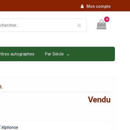
Mon compte
0
ttres autographes
Par Siècle
n.
Vendu
 Alphonse