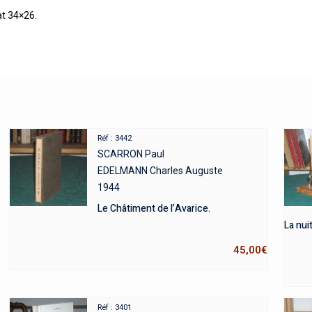
at 34×26.
Réf : 3442
SCARRON Paul
EDELMANN Charles Auguste
1944
Le Châtiment de l’Avarice.
La nui
45,00
€
Réf : 3401