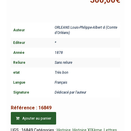
ORLEANS Louis-Philippe-Albert d (Comte
Auteur
d'Orléans)
Editeur
*
Année
1878
Reliure
Sans reliure
etat
Très bon
Langue
Français
Signature
Dédicacé par l'auteur
Référence :
16849
Ajouter au panier
UGS :
16849
Catégories :
Histoire
,
Histoire XIXème
,
Lettres