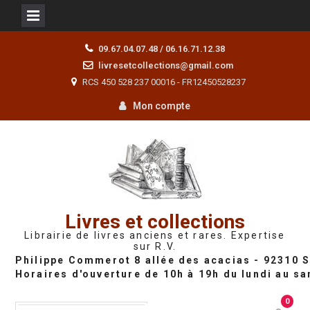
Skip
09.67.04.07.48 / 06.16.71.12.38
to
livresetcollections@gmail.com
content
RCS 450 528 237 00016 - FR12450528237
Mon compte
Livres et collections
Librairie de livres anciens et rares. Expertise
sur R.V.
0