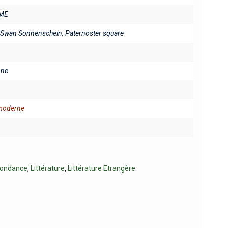
ME
Swan Sonnenschein, Paternoster square
ine
 moderne
pondance
,
Littérature
,
Littérature Etrangère