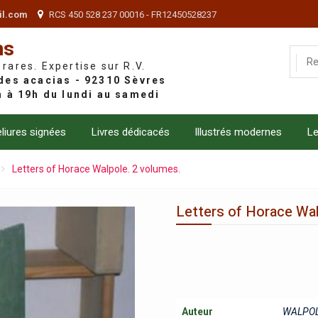
il.com
RCS 450 528 237 00016 - FR12450528237
ns
 rares. Expertise sur R.V.
liures signées
Livres dédicacés
Illustrés modernes
Le
Letters of Horace Walpole. 2 volumes.
Letters of Horace Wal
Auteur
WALPOL