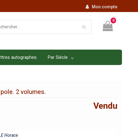
Mon compte
0
ttres autographes
Par Siècle
pole. 2 volumes.
Vendu
E Horace