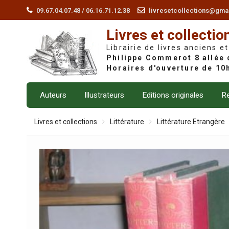
Skip
09.67.04.07.48 / 06.16.71.12.38
livresetcollections@gma
to
Livres et collectio
content
Librairie de livres anciens et
Auteurs
Illustrateurs
Editions originales
Re
Livres et collections
Littérature
Littérature Etrangère