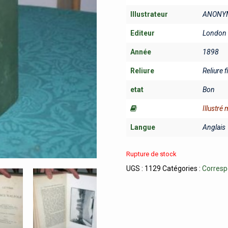
Illustrateur
ANONY
Editeur
London 
Année
1898
Reliure
Reliure f
etat
Bon
Illustré
Langue
Anglais
Rupture de stock
UGS :
1129
Catégories :
Corres