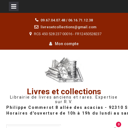
Skip
09.67.04.07.48 / 06.16.71.12.38
to
livresetcollections@gmail.com
content
RCS 450 528 237 00016 - FR12450528237
Mon compte
Livres et collections
Librairie de livres anciens et rares. Expertise
sur R.V.
0