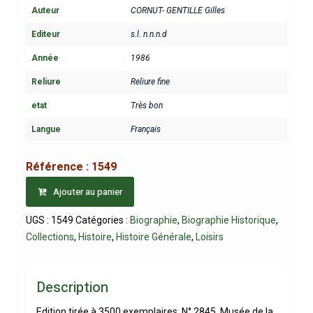
Auteur
CORNUT- GENTILLE Gilles
Editeur
s.l. n.n.n.d
Année
1986
Reliure
Reliure fine
etat
Très bon
Langue
Français
Référence :
1549
Ajouter au panier
UGS :
1549
Catégories :
Biographie
,
Biographie Historique
,
Collections
,
Histoire
,
Histoire Générale
,
Loisirs
Description
Edition tirée à 3500 exemplaires. N° 2845. Musée de la