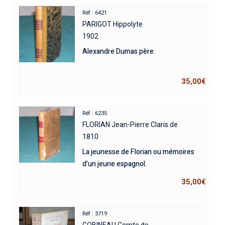
Réf : 6421
PARIGOT Hippolyte
1902
Alexandre Dumas père.
35,00
€
Réf : 6235
FLORIAN Jean-Pierre Claris de
1810
La jeunesse de Florian ou mémoires
d’un jeune espagnol.
35,00
€
Réf : 3719
GOBINEAU Comte de