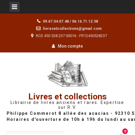
Skip
09.67.04.07.48 / 06.16.71.12.38
to
livresetcollections@gmail.com
content
RCS 450 528 237 00016 - FR12450528237
Mon compte
Livres et collections
Librairie de livres anciens et rares. Expertise
sur R.V.
0