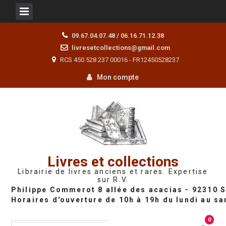
Skip
09.67.04.07.48 / 06.16.71.12.38
to
livresetcollections@gmail.com
content
RCS 450 528 237 00016 - FR12450528237
Mon compte
Livres et collections
Librairie de livres anciens et rares. Expertise
sur R.V.
0