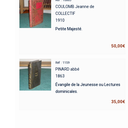
Réf : 10863
COULOMB Jeanne de
COLLECTIF
1910
Petite Majesté.
50,00
€
Réf : 1159
PINARD abbé
1863
Évangile de la Jeunesse ou Lectures
dominicales.
35,00
€