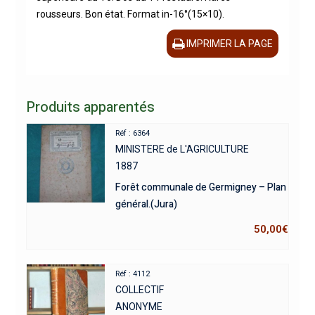
rousseurs. Bon état. Format in-16°(15×10).
IMPRIMER LA PAGE
Produits apparentés
Réf : 6364
MINISTERE de L'AGRICULTURE
1887
Forêt communale de Germigney – Plan
général.(Jura)
50,00
€
Réf : 4112
COLLECTIF
ANONYME