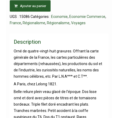
Ajouter au panier
UGS :
15086
Catégories :
Economie
,
Economie Commerce
,
France
,
Régionalisme
,
Régionalisme
,
Voyages
Description
Orné de quatre-vingt-huit gravures. Offrant la carte
générale de la France, les cartes particulières des
départements (rehaussées), les productions du sol et
de l’industrie, les curiosités naturelles, les noms des
hommes célèbres, etc. Par L.N.A*** et C.T**.
A Paris, chez Lelong 1821.
Belle reliure plein veau glacé de l’époque. Dos lisse
orné et doré avec pièces de titres et de tomaisons
bordeaux. Triple filet doré encadrant les plats.
Tranches marbrées. Petit accident à la coiffe
supérieure du T6. Dos du T1 restauré. Rares