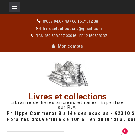
Skip
09.67.04.07.48 / 06.16.71.12.38
to
livresetcollections@gmail.com
content
RCS 450 528 237 00016 - FR12450528237
Mon compte
Livres et collections
Librairie de livres anciens et rares. Expertise
sur R.V.
0