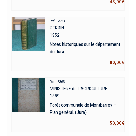
45,00
€
Réf : 7523
PERRIN
1852
Notes historiques sur le département
du Jura.
80,00
€
Réf : 6363
MINISTERE de L'AGRICULTURE
1889
Forêt communale de Montbarrey –
Plan général. (Jura)
50,00
€