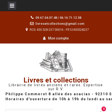
Skip
09.67.04.07.48 / 06.16.71.12.38
to
livresetcollections@gmail.com
content
RCS 450 528 237 00016 - FR12450528237
Mon compte
Livres et collections
Librairie de livres anciens et rares. Expertise
sur R.V.
0