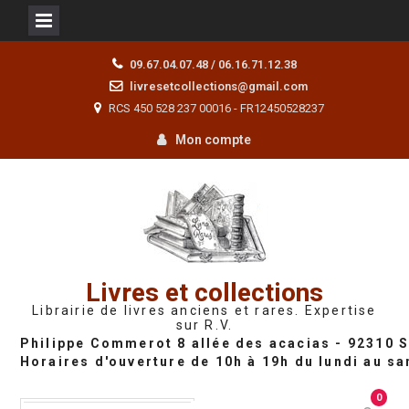
Skip
09.67.04.07.48 / 06.16.71.12.38
to
livresetcollections@gmail.com
content
RCS 450 528 237 00016 - FR12450528237
Mon compte
Livres et collections
Librairie de livres anciens et rares. Expertise
sur R.V.
0