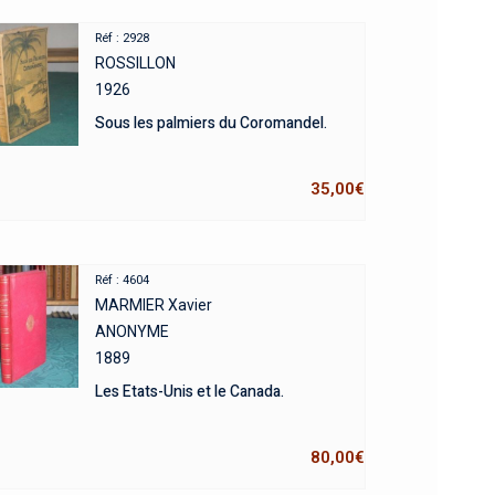
Réf : 2928
ROSSILLON
1926
Sous les palmiers du Coromandel.
35,00
€
Réf : 4604
MARMIER Xavier
ANONYME
1889
Les Etats-Unis et le Canada.
80,00
€