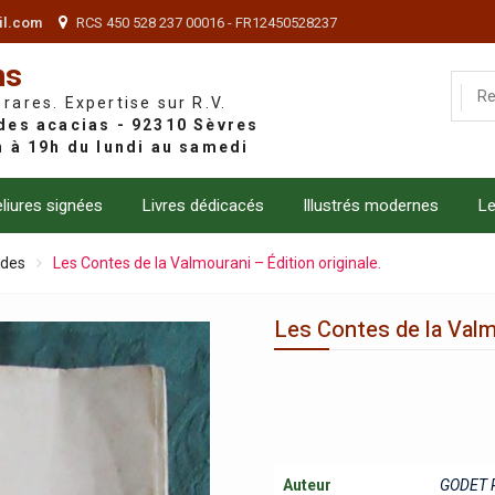
il.com
RCS 450 528 237 00016 - FR12450528237
ns
 rares. Expertise sur R.V.
liures signées
Livres dédicacés
Illustrés modernes
Le
ndes
Les Contes de la Valmourani – Édition originale.
Les Contes de la Valmo
Auteur
GODET R