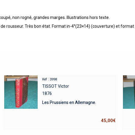
coupé, non rogné, grandes marges. Illustrations hors texte.
 de rousseur. Très bon état. Format in-4°(23×14) (couverture) et forma
Réf : 3998
TISSOT Victor
1876
Les Prussiens en Allemagne.
45,00
€