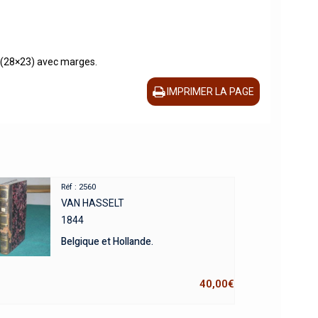
t (28×23) avec marges.
IMPRIMER LA PAGE
Réf : 2560
VAN HASSELT
1844
Belgique et Hollande.
40,00
€