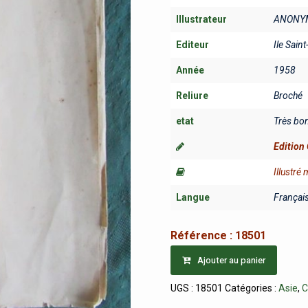
Illustrateur
ANONY
Editeur
Ile Saint
Année
1958
Reliure
Broché
etat
Très bo
Edition 
Illustré
Langue
Françai
Référence :
18501
Ajouter au panier
UGS :
18501
Catégories :
Asie
,
C