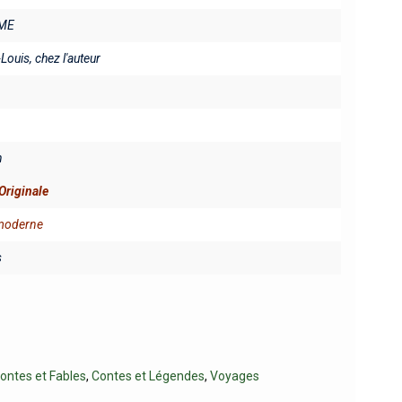
ME
-Louis, chez l'auteur
n
Originale
 moderne
s
ontes et Fables
,
Contes et Légendes
,
Voyages