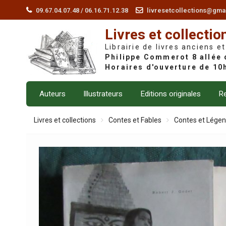
Skip
09.67.04.07.48 / 06.16.71.12.38
livresetcollections@gma
to
Livres et collectio
content
Librairie de livres anciens et
Auteurs
Illustrateurs
Editions originales
Re
Livres et collections
Contes et Fables
Contes et Lége