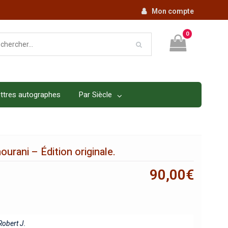
Mon compte
0
ttres autographes
Par Siècle
urani – Édition originale.
90,00
€
obert J.