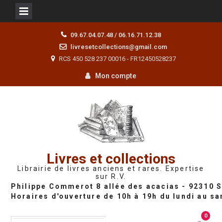
Skip
09.67.04.07.48 / 06.16.71.12.38
to
livresetcollections@gmail.com
content
RCS 450 528 237 00016 - FR12450528237
Mon compte
Livres et collections
Librairie de livres anciens et rares. Expertise
sur R.V.
0