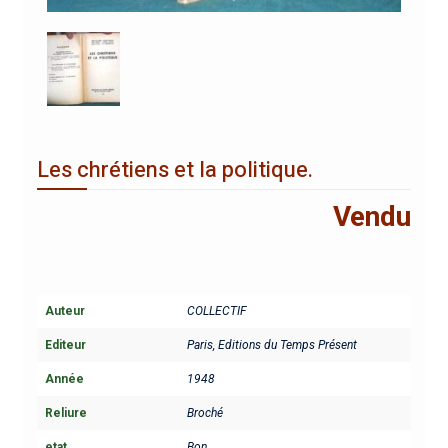
Les chrétiens et la politique.
Vendu
Auteur
COLLECTIF
Editeur
Paris, Editions du Temps Présent
Année
1948
Reliure
Broché
etat
Bon