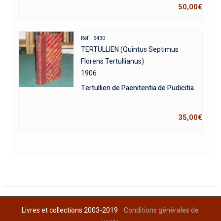
50,00
€
Réf : 5430
TERTULLIEN (Quintus Septimus
Florens Tertullianus)
1906
Tertullien de Paenitentia de Pudicitia.
35,00
€
Livres et collections 2003-2019
Conditions générales de