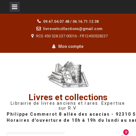
Skip
09.67.04.07.48 / 06.16.71.12.38
to
livresetcollections@gmail.com
content
RCS 450 528 237 00016 - FR12450528237
Mon compte
Livres et collections
Librairie de livres anciens et rares. Expertise
sur R.V.
0