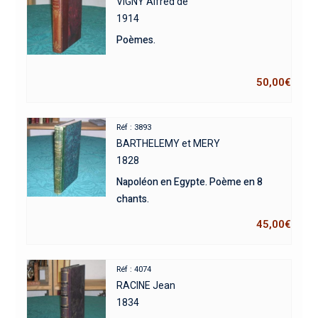
VIGNY Alfred de
1914
Poèmes.
50,00
€
Réf : 3893
BARTHELEMY et MERY
1828
Napoléon en Egypte. Poème en 8
chants.
45,00
€
Réf : 4074
RACINE Jean
1834