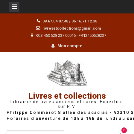
Skip
09.67.04.07.48 / 06.16.71.12.38
to
livresetcollections@gmail.com
content
RCS 450 528 237 00016 - FR12450528237
Mon compte
Livres et collections
Librairie de livres anciens et rares. Expertise
sur R.V.
0