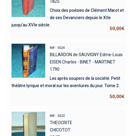
1825
Choix des poésies de Clément Marot et
de ses Devanciers depuis le XIIe
jusqu’au XVIe siècle.
50,00
€
Réf : 5524
BILLARDON de SAUVIGNY Edme-Louis
EISEN Charles - BINET - MARTINET
1790
Les après soupers de la société. Petit
théâtre lyrique et moral sur les aventures du jour. Tome 2.
50,00
€
Réf : 3222
THEOCRITE
CHICOTOT