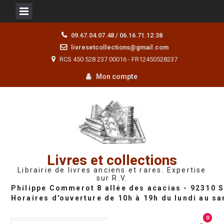
Skip
09.67.04.07.48 / 06.16.71.12.38
to
livresetcollections@gmail.com
content
RCS 450 528 237 00016 - FR12450528237
Mon compte
Livres et collections
Librairie de livres anciens et rares. Expertise
sur R.V.
0