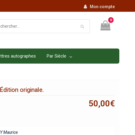
Mon compte
0
ttres autographes
Par Siècle
dition originale.
50,00
€
Y Maurice