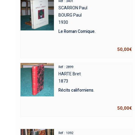
Réf : 3401
SCARRON Paul
BOURG Paul
1930
Le Roman Comique.
50,00
€
Réf : 2899
HARTE Bret
1873
Récits californiens.
50,00
€
Réf : 1092