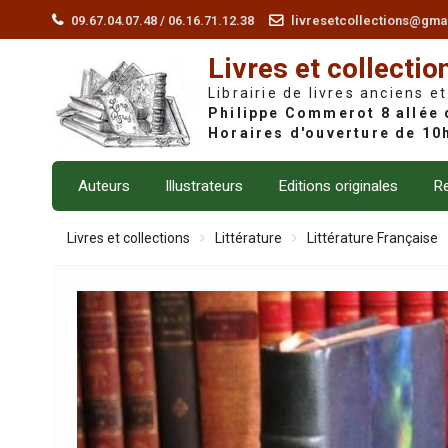
Skip
09.67.04.07.48 / 06.16.71.12.38
livresetcollections@gma
to
Livres et collectio
content
Librairie de livres anciens et
Auteurs
Illustrateurs
Editions originales
Re
Livres et collections
Littérature
Littérature Française