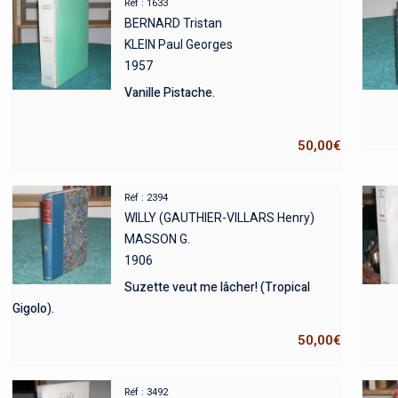
Réf : 1633
BERNARD Tristan
KLEIN Paul Georges
1957
Vanille Pistache.
50,00
€
Réf : 2394
WILLY (GAUTHIER-VILLARS Henry)
MASSON G.
1906
Suzette veut me lâcher! (Tropical
Gigolo).
50,00
€
Réf : 3492