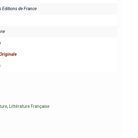
es Editions de France
ine
n
Originale
s
ture
,
Littérature Française