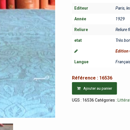
Editeur
Paris, l
Année
1929
Reliure
Reliure f
etat
Très bo
Edition 
Langue
Françai
Référence :
16536
Ajouter au panier
UGS :
16536
Catégories :
Littéra