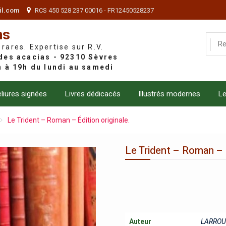
il.com
RCS 450 528 237 00016 - FR12450528237
ns
 rares. Expertise sur R.V.
liures signées
Livres dédicacés
Illustrés modernes
Le
Le Trident – Roman – Édition originale.
Le Trident – Roman – É
Auteur
LARROU