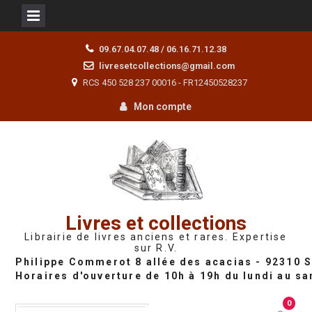
Skip
09.67.04.07.48 / 06.16.71.12.38
to
livresetcollections@gmail.com
content
RCS 450 528 237 00016 - FR12450528237
Mon compte
Livres et collections
Librairie de livres anciens et rares. Expertise
sur R.V.
0