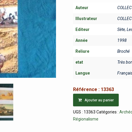
Auteur
COLLEC
Illustrateur
COLLEC
Editeur
Sète, L
Année
1998
Reliure
Broché
etat
Très bo
Langue
Françai
Référence :
13363
Ajouter au panier
UGS :
13363
Catégories :
Archéo
Régionalisme