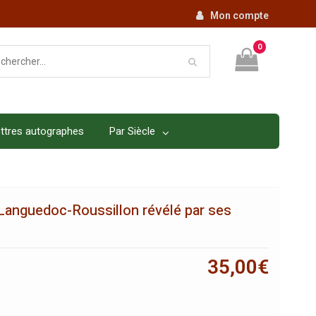
Mon compte
0
ttres autographes
Par Siècle
e Languedoc-Roussillon révélé par ses
35,00
€