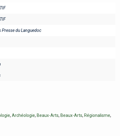
TIF
TIF
es Presse du Languedoc
n
s
logie
,
Archéologie
,
Beaux-Arts
,
Beaux-Arts
,
Régionalisme
,