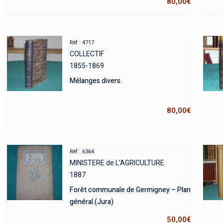
80,00
€
Réf : 4717
COLLECTIF
1855-1869
Mélanges divers.
80,00
€
Réf : 6364
MINISTERE de L'AGRICULTURE
1887
Forêt communale de Germigney – Plan
général.(Jura)
50,00
€