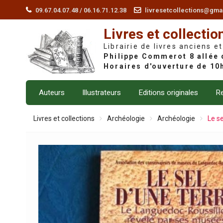
Skip
09.67.04.07.48 / 06.16.71.12.38
livresetcollections@gma
to
Livres et collectio
content
Librairie de livres anciens et
Auteurs
Illustrateurs
Editions originales
Re
Livres et collections
Archéologie
Archéologie
Le s