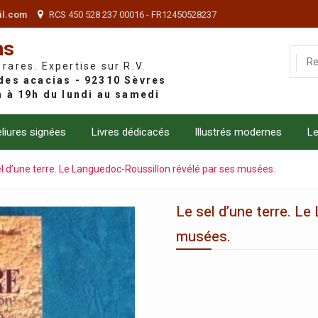
il.com
RCS 450 528 237 00016 - FR12450528237
ns
 rares. Expertise sur R.V.
liures signées
Livres dédicacés
Illustrés modernes
Le
el d’une terre. Le Languedoc-Roussillon révélé par ses musées.
Le sel d’une terre. L
musées.