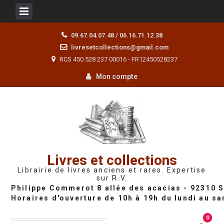
Skip
09.67.04.07.48 / 06.16.71.12.38
to
livresetcollections@gmail.com
content
RCS 450 528 237 00016 - FR12450528237
Mon compte
Livres et collections
Librairie de livres anciens et rares. Expertise
sur R.V.
0