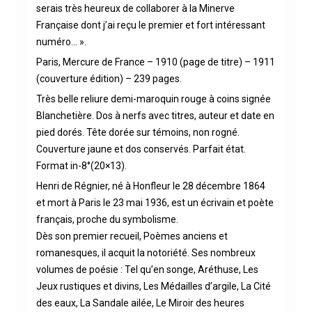
serais très heureux de collaborer à la Minerve
Française dont j’ai reçu le premier et fort intéressant
numéro… ».
Paris, Mercure de France – 1910 (page de titre) – 1911
(couverture édition) – 239 pages.
Très belle reliure demi-maroquin rouge à coins signée
Blanchetière. Dos à nerfs avec titres, auteur et date en
pied dorés. Tête dorée sur témoins, non rogné.
Couverture jaune et dos conservés. Parfait état.
Format in-8°(20×13).
Henri de Régnier, né à Honfleur le 28 décembre 1864
et mort à Paris le 23 mai 1936, est un écrivain et poète
français, proche du symbolisme.
Dès son premier recueil, Poèmes anciens et
romanesques, il acquit la notoriété. Ses nombreux
volumes de poésie : Tel qu’en songe, Aréthuse, Les
Jeux rustiques et divins, Les Médailles d’argile, La Cité
des eaux, La Sandale ailée, Le Miroir des heures