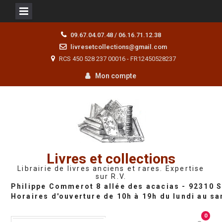
Skip
09.67.04.07.48 / 06.16.71.12.38
to
livresetcollections@gmail.com
content
RCS 450 528 237 00016 - FR12450528237
Mon compte
Livres et collections
Librairie de livres anciens et rares. Expertise
sur R.V.
0