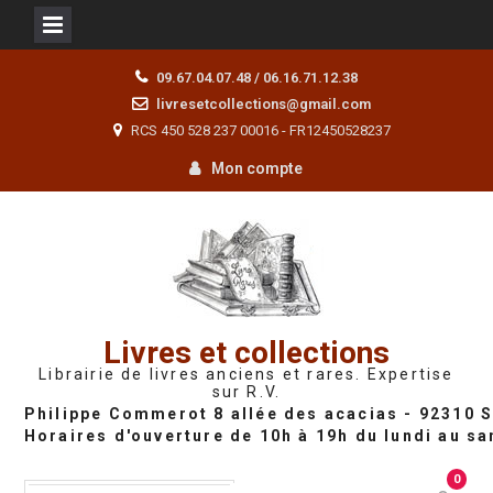
Skip
09.67.04.07.48 / 06.16.71.12.38
to
livresetcollections@gmail.com
content
RCS 450 528 237 00016 - FR12450528237
Mon compte
Livres et collections
Librairie de livres anciens et rares. Expertise
sur R.V.
0