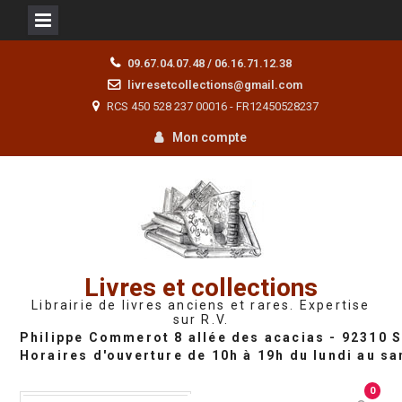
Skip
09.67.04.07.48 / 06.16.71.12.38
to
livresetcollections@gmail.com
content
RCS 450 528 237 00016 - FR12450528237
Mon compte
Livres et collections
Librairie de livres anciens et rares. Expertise
sur R.V.
0