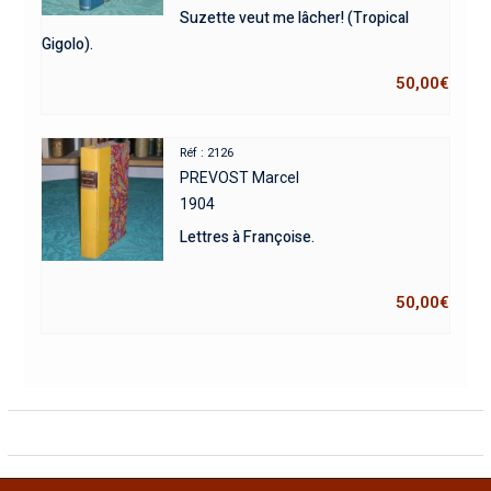
Suzette veut me lâcher! (Tropical
Gigolo).
50,00
€
Réf : 2126
PREVOST Marcel
1904
Lettres à Françoise.
50,00
€