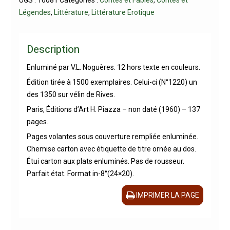
UGS :
16081
Catégories :
Contes et Fables
,
Contes et
Légendes
,
Littérature
,
Littérature Erotique
Description
Enluminé par V.L. Noguères. 12 hors texte en couleurs.
Édition tirée à 1500 exemplaires. Celui-ci (N°1220) un
des 1350 sur vélin de Rives.
Paris, Éditions d’Art H. Piazza – non daté (1960) – 137
pages.
Pages volantes sous couverture rempliée enluminée.
Chemise carton avec étiquette de titre ornée au dos.
Étui carton aux plats enluminés. Pas de rousseur.
Parfait état. Format in-8°(24×20).
IMPRIMER LA PAGE