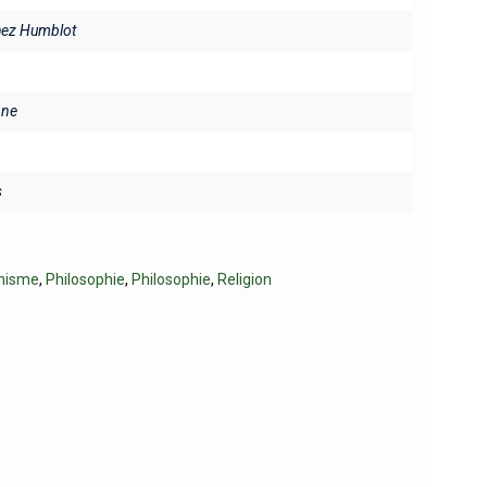
chez Humblot
ine
s
anisme
,
Philosophie
,
Philosophie
,
Religion