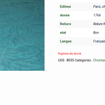
Editeur
Paris, 
Année
1766
Reliure
Reliure f
etat
Bon
Langue
Françai
Rupture de stock
UGS :
8035
Catégories :
Christi