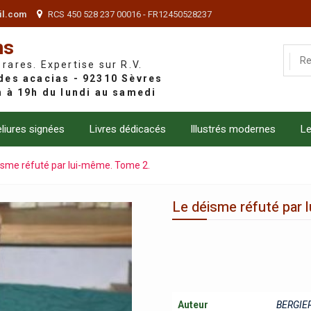
il.com
RCS 450 528 237 00016 - FR12450528237
ns
 rares. Expertise sur R.V.
liures signées
Livres dédicacés
Illustrés modernes
Le
isme réfuté par lui-même. Tome 2.
Le déisme réfuté par 
Auteur
BERGIER