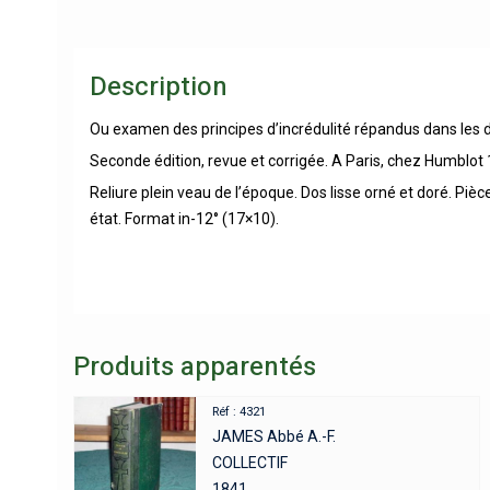
Description
Ou examen des principes d’incrédulité répandus dans les 
Seconde édition, revue et corrigée. A Paris, chez Humblot
Reliure plein veau de l’époque. Dos lisse orné et doré. P
état. Format in-12° (17×10).
Produits apparentés
Réf : 4321
JAMES Abbé A.-F.
COLLECTIF
1841