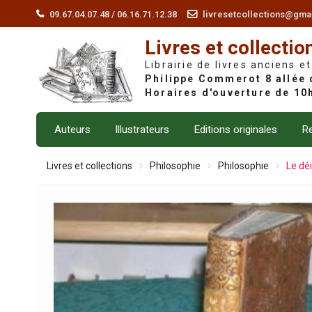
Skip
09.67.04.07.48 / 06.16.71.12.38
livresetcollections@gma
to
Livres et collectio
content
Librairie de livres anciens et
Auteurs
Illustrateurs
Editions originales
Re
Livres et collections
Philosophie
Philosophie
Le dé