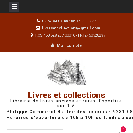
Skip
09.67.04.07.48 / 06.16.71.12.38
to
livresetcollections@gmail.com
content
RCS 450 528 237 00016 - FR12450528237
Mon compte
Livres et collections
Librairie de livres anciens et rares. Expertise
sur R.V.
0