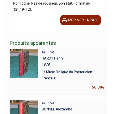
Non rogné. Pas de rousseur. Bon état. Format in-
12°(19×12).
IMPRIMER LA PAGE
Produits apparentés
Réf : 1493
HARDY Henry
1878
La Muse Biblique du Rhétoricien
Français.
50,00
€
Réf : 1649
BONNEL Alexandre