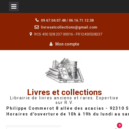
Skip
09.67.04.07.48 / 06.16.71.12.38
to
livresetcollections@gmail.com
content
RCS 450 528 237 00016 - FR12450528237
Mon compte
Livres et collections
Librairie de livres anciens et rares. Expertise
sur R.V.
0