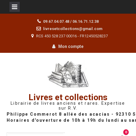
Skip
09.67.04.07.48 / 06.16.71.12.38
to
livresetcollections@gmail.com
content
RCS 450 528 237 00016 - FR12450528237
Mon compte
Livres et collections
Librairie de livres anciens et rares. Expertise
sur R.V.
0