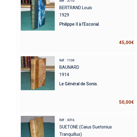
Réf : 3710
BERTRAND Louis
1929
Philippe II à l’Escorial.
45,00
€
Réf : 1104
BAUNARD
1914
Le Général de Sonis.
50,00
€
Réf : 4316
SUETONE (Caius Suetonius
Tranquillus)