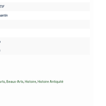
TIF
uantin
n
s
rts
,
Beaux-Arts
,
Histoire
,
Histoire Antiquité