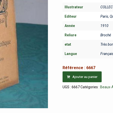
Illustrateur
COLLEC
Editeur
Paris, Q
Année
1910
Reliure
Broché
etat
Très bo
Langue
Françai
Référence :
6667
Ajouter au panier
UGS :
6667
Catégories :
Beaux-A