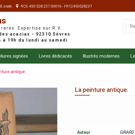
il.com
RCS 450 528 237 00016 - FR12450528237
ns
 rares. Expertise sur R.V.
liures signées
Livres dédicacés
Illustrés modernes
Le
nture antique.
La peinture antique.
Auteur
GIRARD 