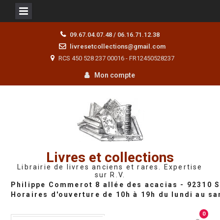
Skip
09.67.04.07.48 / 06.16.71.12.38
to
livresetcollections@gmail.com
content
RCS 450 528 237 00016 - FR12450528237
Mon compte
Livres et collections
Librairie de livres anciens et rares. Expertise
sur R.V.
0