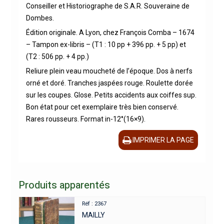
Conseiller et Historiographe de S.A.R. Souveraine de
Dombes.
Édition originale. A Lyon, chez François Comba – 1674
– Tampon ex-libris – (T1 : 10 pp + 396 pp. + 5 pp) et
(T2 : 506 pp. + 4 pp.)
Reliure plein veau moucheté de l’époque. Dos à nerfs
orné et doré. Tranches jaspées rouge. Roulette dorée
sur les coupes. Glose. Petits accidents aux coiffes sup.
Bon état pour cet exemplaire très bien conservé.
Rares rousseurs. Format in-12°(16×9).
IMPRIMER LA PAGE
Produits apparentés
Réf : 2367
MAILLY