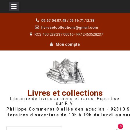
Skip
09.67.04.07.48 / 06.16.71.12.38
to
livresetcollections@gmail.com
content
RCS 450 528 237 00016 - FR12450528237
Mon compte
Livres et collections
Librairie de livres anciens et rares. Expertise
sur R.V.
0