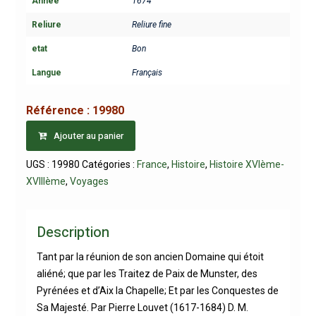
Année
1674
Reliure
Reliure fine
etat
Bon
Langue
Français
Référence :
19980
Ajouter au panier
UGS :
19980
Catégories :
France
,
Histoire
,
Histoire XVIème-
XVIIIème
,
Voyages
Description
Tant par la réunion de son ancien Domaine qui étoit
aliéné; que par les Traitez de Paix de Munster, des
Pyrénées et d’Aix la Chapelle; Et par les Conquestes de
Sa Majesté. Par Pierre Louvet (1617-1684) D. M.