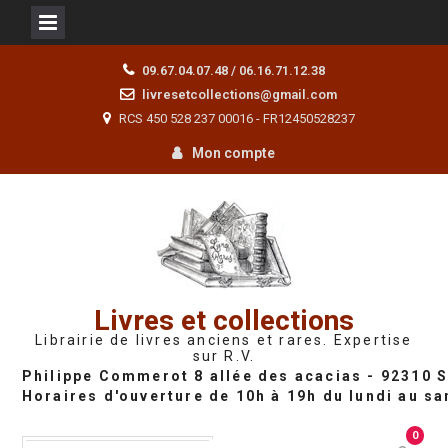
Skip
09.67.04.07.48 / 06.16.71.12.38
to
livresetcollections@gmail.com
content
RCS 450 528 237 00016 - FR12450528237
Mon compte
Livres et collections
Librairie de livres anciens et rares. Expertise
sur R.V.
0