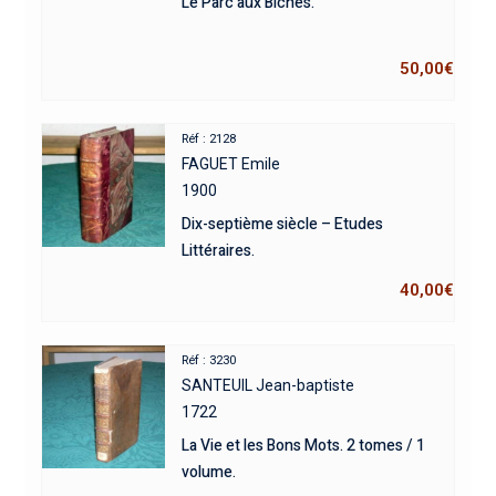
Le Parc aux Biches.
50,00
€
Réf : 2128
FAGUET Emile
1900
Dix-septième siècle – Etudes
Littéraires.
40,00
€
Réf : 3230
SANTEUIL Jean-baptiste
1722
La Vie et les Bons Mots. 2 tomes / 1
volume.