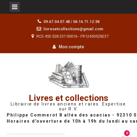
Skip
09.67.04.07.48 / 06.16.71.12.38
to
livresetcollections@gmail.com
content
RCS 450 528 237 00016 - FR12450528237
Mon compte
Livres et collections
Librairie de livres anciens et rares. Expertise
sur R.V.
0