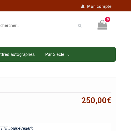
Mon compte
0
ttres autographes
Par Siècle
250,00
€
TE Louis-Frederic