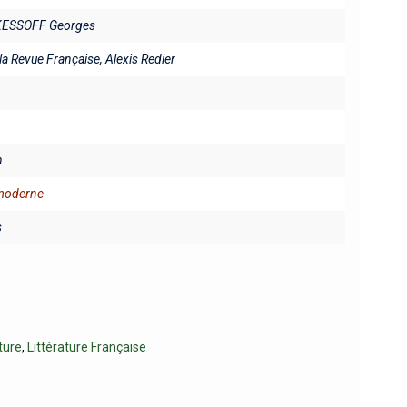
ESSOFF Georges
 la Revue Française, Alexis Redier
n
 moderne
s
ture
,
Littérature Française