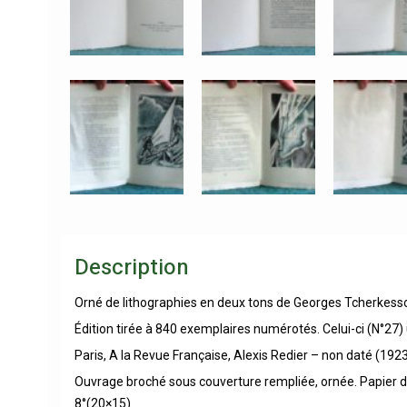
Description
Orné de lithographies en deux tons de Georges Tcherkessof
Édition tirée à 840 exemplaires numérotés. Celui-ci (N°27)
Paris, A la Revue Française, Alexis Redier – non daté (1923
Ouvrage broché sous couverture rempliée, ornée. Papier de 
8°(20×15).