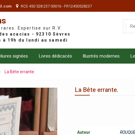
il.com
RCS 450 528 237 00016 - FR12450528237
ns
 rares. Expertise sur R.V.
liures signées
Livres dédicacés
Illustrés modernes
Le
La Bête errante.
La Bête errante.
Auteur
ROUQUET