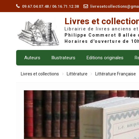
Skip
09.67.04.07.48 / 06.16.71.12.38
livresetcollections@gma
to
Livres et collectio
content
Librairie de livres anciens et
Auteurs
Illustrateurs
Editions originales
Re
Livres et collections
Littérature
Littérature Française