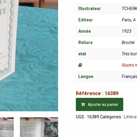
Illustrateur
TCHERK
Editeur
Paris, A
Année
1923
Reliure
Broché
etat
Très bo
Illustré
Langue
Françai
Référence :
16389
Ajouter au panier
UGS :
16389
Catégories :
Littéra