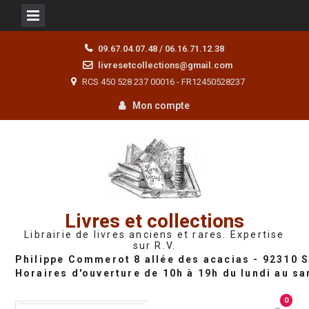
Skip
09.67.04.07.48 / 06.16.71.12.38
to
livresetcollections@gmail.com
content
RCS 450 528 237 00016 - FR12450528237
Mon compte
Livres et collections
Librairie de livres anciens et rares. Expertise
sur R.V.
0