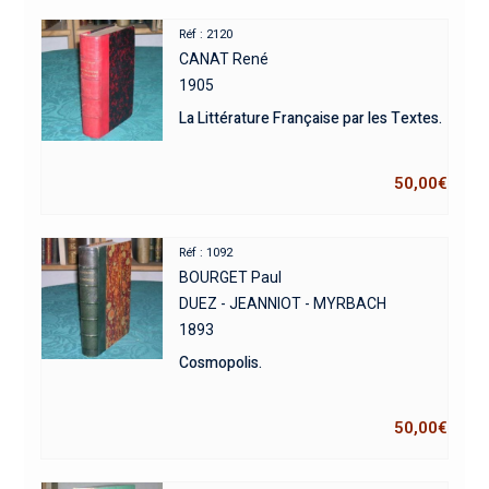
Réf : 2120
CANAT René
1905
La Littérature Française par les Textes.
50,00
€
Réf : 1092
BOURGET Paul
DUEZ - JEANNIOT - MYRBACH
1893
Cosmopolis.
50,00
€