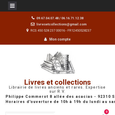
Skip
09.67.04.07.48 / 06.16.71.12.38
to
livresetcollections@gmail.com
content
RCS 450 528 237 00016 - FR12450528237
Mon compte
Livres et collections
Librairie de livres anciens et rares. Expertise
sur R.V.
0