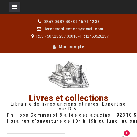
Skip
09.67.04.07.48 / 06.16.71.12.38
to
livresetcollections@gmail.com
content
RCS 450 528 237 00016 - FR12450528237
Mon compte
Livres et collections
Librairie de livres anciens et rares. Expertise
sur R.V.
0