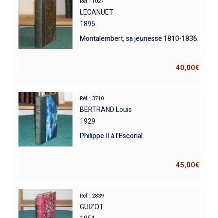
Réf : 1027
LECANUET
1895
Montalembert, sa jeunesse 1810-1836.
40,00
€
Réf : 3710
BERTRAND Louis
1929
Philippe II à l’Escorial.
45,00
€
Réf : 2839
GUIZOT