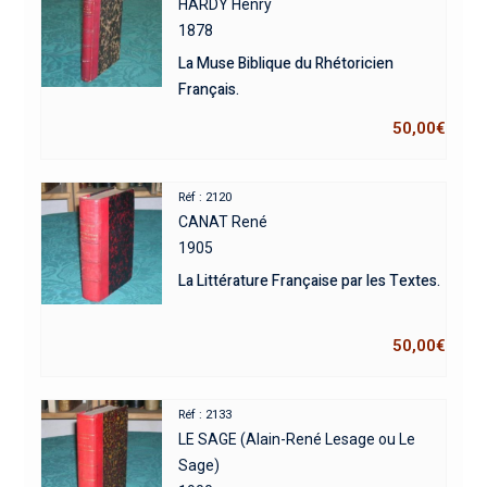
HARDY Henry
1878
La Muse Biblique du Rhétoricien
Français.
50,00
€
Réf : 2120
CANAT René
1905
La Littérature Française par les Textes.
50,00
€
Réf : 2133
LE SAGE (Alain-René Lesage ou Le
Sage)