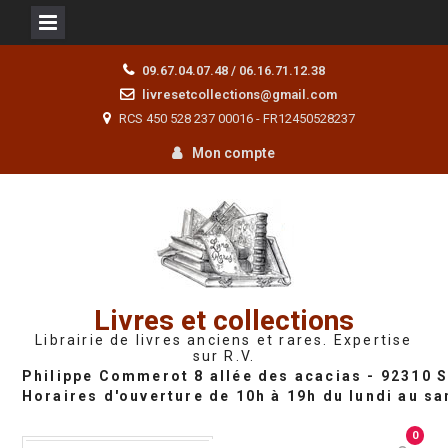
Skip
09.67.04.07.48 / 06.16.71.12.38
to
livresetcollections@gmail.com
content
RCS 450 528 237 00016 - FR12450528237
Mon compte
Livres et collections
Librairie de livres anciens et rares. Expertise
sur R.V.
0