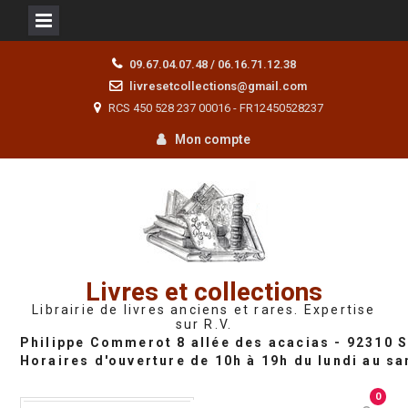
Skip
09.67.04.07.48 / 06.16.71.12.38
to
livresetcollections@gmail.com
content
RCS 450 528 237 00016 - FR12450528237
Mon compte
Livres et collections
Librairie de livres anciens et rares. Expertise
sur R.V.
0