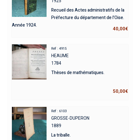
1925
Recueil des Actes administratifs de la
Préfecture du département de l’Oise.
Année 1924.
40,00
€
Réf : 4915
HEAUME
1784
Thèses de mathématiques.
50,00
€
Réf : 6103
GROSSE-DUPERON
1889
La triballe.