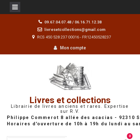
Skip
09.67.04.07.48 / 06.16.71.12.38
to
livresetcollections@gmail.com
content
RCS 450 528 237 00016 - FR12450528237
Mon compte
Livres et collections
Librairie de livres anciens et rares. Expertise
sur R.V.
0